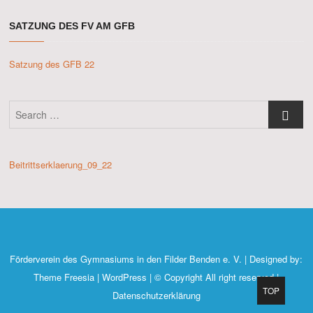
SATZUNG DES FV AM GFB
Satzung des GFB 22
Search
…
Beitrittserklaerung_09_22
Förderverein des Gymnasiums in den Filder Benden e. V.
| Designed by:
Theme Freesia
|
WordPress
| © Copyright All right reserved |
Go
TOP
Datenschutzerklärung
to