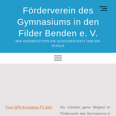
Skip
Förderverein des
M
to
e
content
Gymnasiums in den
n
u
Filder Benden e. V.
B
u
WIR UNTERSTÜTZEN DIE SCHÜLERSCHAFT UND DIE
t
SCHULE
t
o
n
Anmeldung Förderverein
Flyer GFB Anmeldung FV 2021
Sie möchten gerne Mitglied im
Förderverein des Gymnasiums in