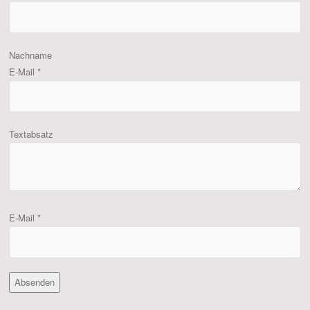
Nachname
E-Mail
*
Textabsatz
E-Mail
*
Absenden