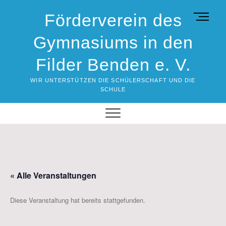
Skip
Förderverein des
M
to
e
content
Gymnasiums in den
n
u
Filder Benden e. V.
B
u
WIR UNTERSTÜTZEN DIE SCHÜLERSCHAFT UND DIE
t
SCHULE
t
o
n
« Alle Veranstaltungen
Diese Veranstaltung hat bereits stattgefunden.