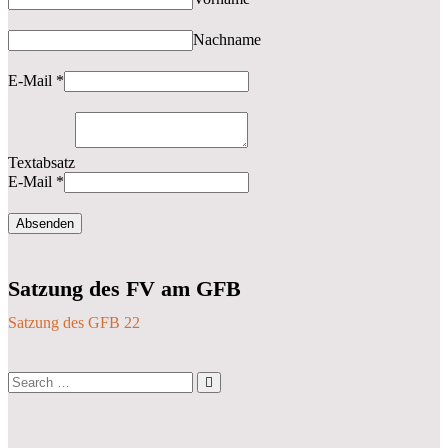
Nachname
E-Mail
*
Textabsatz
E-Mail
*
Absenden
Satzung des FV am GFB
Satzung des GFB 22
Search
…