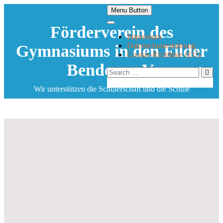
Skip
Menu Button
to
content
Förderverein des
Impressum
Datenschutzerklärung
Gymnasiums in den Filder
Cookie-Richtlinie (EU)
Benden e. V.
Search
…
Wir unterstützen die Schülerschaft und die Schule
Schulplaner